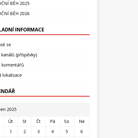
ČNÍ BĚH 2025
ČNÍ BĚH 2026
LADNÍ INFORMACE
ásit se
 kanálů (příspěvky)
l komentářů
 lokalizace
ENDÁŘ
en 2025
Út
St
Čt
Pá
So
Ne
1
2
3
4
5
6