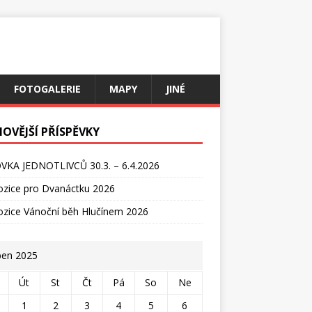
FOTOGALERIE
MAPY
JINÉ
NOVĚJŠÍ PŘÍSPĚVKY
VKA JEDNOTLIVCŮ 30.3. – 6.4.2026
ozice pro Dvanáctku 2026
ozice Vánoční běh Hlučínem 2026
en 2025
Út
St
Čt
Pá
So
Ne
1
2
3
4
5
6