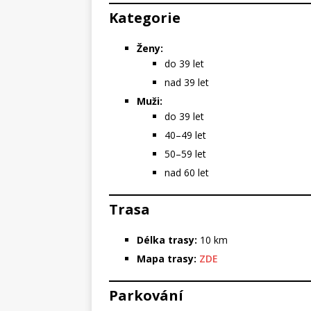
Kategorie
Ženy:
do 39 let
nad 39 let
Muži:
do 39 let
40–49 let
50–59 let
nad 60 let
Trasa
Délka trasy:
10 km
Mapa trasy:
ZDE
Parkování