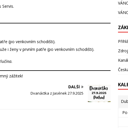
VÁNO
 Servis.
VÁNO
ZÁK
Přihl
atře (po venkovním schodišti).
uže i ženy v prvním patře (po venkovním schodišti).
Zdroj
Kaná
lučína.
Česká
mný zážitek!
KAL
DALŠÍ
Dvanáctka z Jasének 27.9.2025
Dub
Po