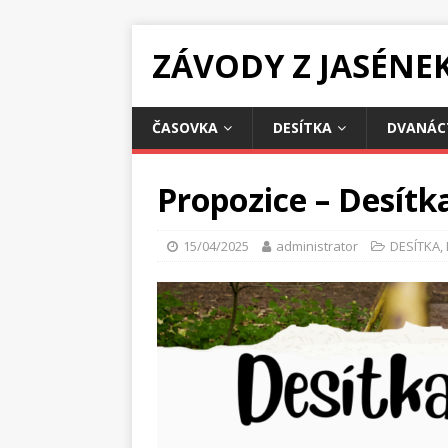
ZÁVODY Z JASÉNE
ČASOVKA
DESÍTKA
DVANÁC
Propozice – Desítk
15/04/2025
administrator
DESÍTKA
,