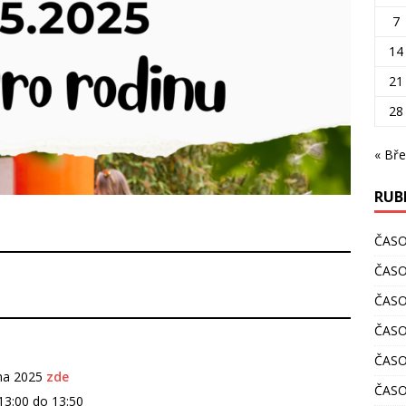
7
14
21
28
« Bře
RUB
ČAS
ČASO
ČASO
ČASO
ČASO
na 2025
zde
ČASO
13:00 do 13:50