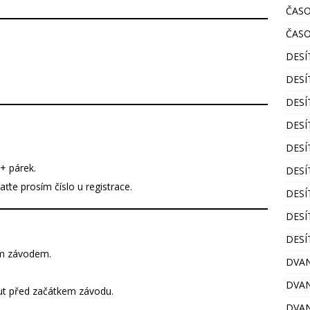
ČASO
ČASO
DESÍ
DESÍ
DESÍ
DESÍ
DESÍ
 + párek.
DESÍ
te prosím číslo u registrace.
DESÍ
DESÍ
DESÍ
m závodem.
DVA
DVAN
ut před začátkem závodu.
DVAN