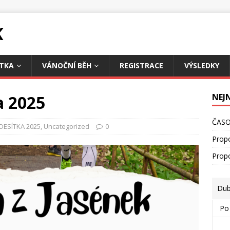
K
TKA
VÁNOČNÍ BĚH
REGISTRACE
VÝSLEDKY
a 2025
NEJ
ČASO
DESÍTKA 2025
,
Uncategorized
0
Prop
Prop
Dub
Po