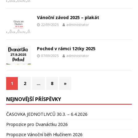
Vánoční závod 2025 – plakát
22/09/2025
administrator
Pochod v rámci 12tky 2025
07/09/2025
administrator
1
2
…
8
»
NEJNOVĚJŠÍ PŘÍSPĚVKY
ČASOVKA JEDNOTLIVCŮ 30.3. – 6.4.2026
Propozice pro Dvanáctku 2026
Propozice Vánoční běh Hlučínem 2026