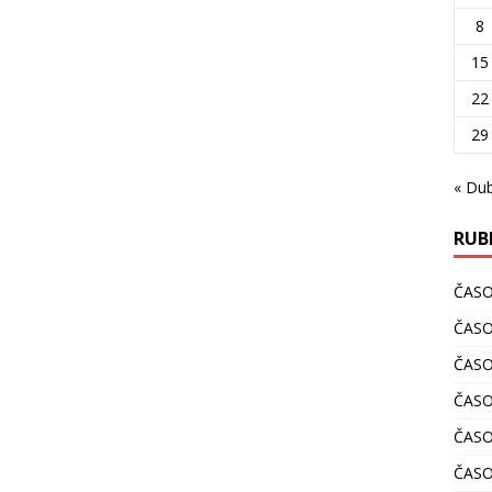
8
15
22
29
« Du
RUB
ČAS
ČASO
ČASO
ČASO
ČASO
ČASO