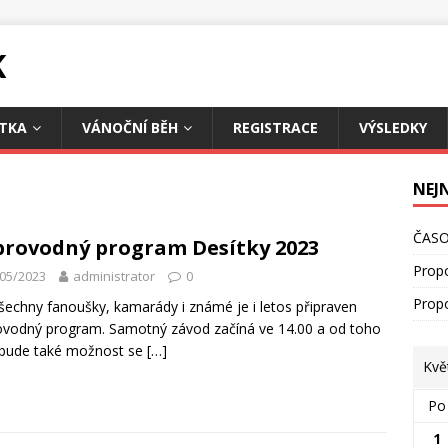
K
TKA
VÁNOČNÍ BĚH
REGISTRACE
VÝSLEDKY
NEJ
ČASO
rovodný program Desítky 2023
Prop
05/2023
administrator
0
Prop
šechny fanoušky, kamarády i známé je i letos připraven
vodný program. Samotný závod začíná ve 14.00 a od toho
 bude také možnost se
[…]
Kvě
Po
1