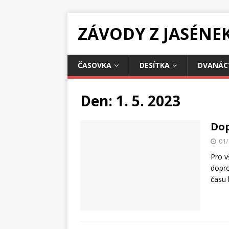
ZÁVODY Z JASÉNE
ČASOVKA
DESÍTKA
DVANÁC
Den:
1. 5. 2023
Dop
01/
Pro v
dopro
času