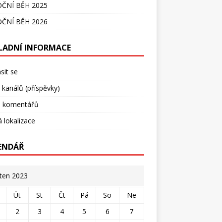
ČNÍ BĚH 2025
ČNÍ BĚH 2026
LADNÍ INFORMACE
ásit se
 kanálů (příspěvky)
l komentářů
 lokalizace
ENDÁŘ
ten 2023
Út
St
Čt
Pá
So
Ne
2
3
4
5
6
7