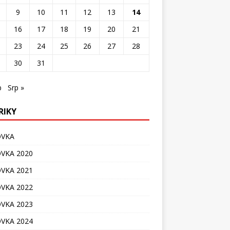
9
10
11
12
13
14
16
17
18
19
20
21
23
24
25
26
27
28
30
31
b
Srp »
RIKY
OVKA
VKA 2020
VKA 2021
VKA 2022
VKA 2023
VKA 2024