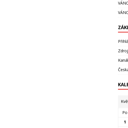
VÁNO
VÁNO
ZÁK
Přihl
Zdroj
Kaná
Česká
KAL
Kvě
Po
1