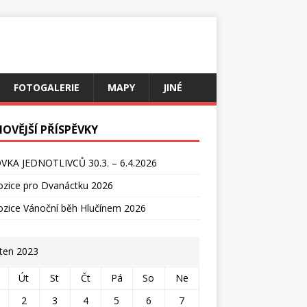
FOTOGALERIE
MAPY
JINÉ
NOVĚJŠÍ PŘÍSPĚVKY
VKA JEDNOTLIVCŮ 30.3. – 6.4.2026
ozice pro Dvanáctku 2026
ozice Vánoční běh Hlučínem 2026
ten 2023
Út
St
Čt
Pá
So
Ne
2
3
4
5
6
7