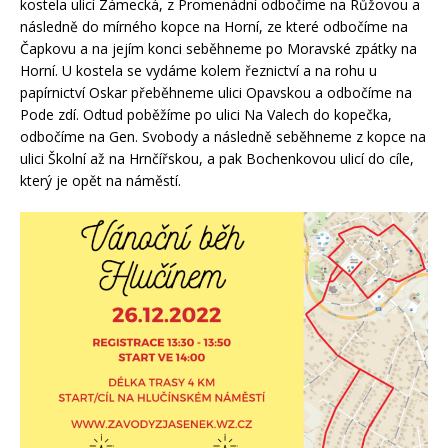
kostela ulicí Zámecká, z Promenádní odbočíme na Růžovou a
následně do mírného kopce na Horní, ze které odbočíme na
Čapkovu a na jejím konci seběhneme po Moravské zpátky na
Horní. U kostela se vydáme kolem řeznictví a na rohu u
papírnictví Oskar přeběhneme ulici Opavskou a odbočíme na
Pode zdí. Odtud poběžíme po ulici Na Valech do kopečka,
odbočíme na Gen. Svobody a následně seběhneme z kopce na
ulici Školní až na Hrnčířskou, a pak Bochenkovou ulicí do cíle,
který je opět na náměstí.