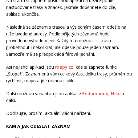
Na startu si zapnete příslušnou aplikaci a běžíte podle
nastudované trasy a značek. Jakmile doběhnete do cíle,
aplikaci ukončíte.
Následně se záznam s trasou a výsledným časem odešle na
níže uvedené adresy. Podle přijatých záznamů bude
provedeno vyhodnocení. Každý má možnost si trasu
proběhnout i několikrát, ale odešle pouze jeden záznam.
Samozřejmě se předpokládá férové jednání.
Asi nejlehčí aplikací jsou
mapy.cz
, kde si zapnete funkci
„Stopař“. Zaznamená vám celkový čas, délku trasy, průměrnou
rychlost, mapu a jde rovnou i sdílet.
Další možnou variantou jsou aplikace
Endomondo
,
Nike
a
další.
Dodržujte, prosím, aktuální vládní nařízení.
KAM A JAK ODESLAT ZÁZNAM